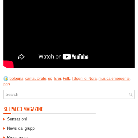
bologna
,
cantautorale
,
ep
,
Eroi
,
Folk
,
I Sogni di Nora
,
musica emergente
,
pop
SULPALCO MAGAZINE
Sensazioni
News dai gruppi
Press room