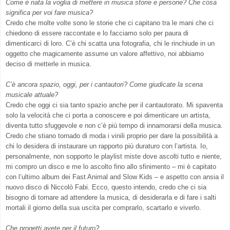
Come è nata la voglia di mettere in musica storie e persone? Che cosa
significa per voi fare musica?
Credo che molte volte sono le storie che ci capitano tra le mani che ci
chiedono di essere raccontate e lo facciamo solo per paura di
dimenticarci di loro. C’è chi scatta una fotografia, chi le rinchiude in un
oggetto che magicamente assume un valore affettivo, noi abbiamo
deciso di metterle in musica.
C’è ancora spazio, oggi, per i cantautori? Come giudicate la scena
musicale attuale?
Credo che oggi ci sia tanto spazio anche per il cantautorato. Mi spaventa
solo la velocità che ci porta a conoscere e poi dimenticare un artista,
diventa tutto sfuggevole e non c’è più tempo di innamorarsi della musica.
Credo che stiano tornado di moda i vinili proprio per dare la possibilità a
chi lo desidera di instaurare un rapporto più duraturo con l’artista. Io,
personalmente, non sopporto le playlist miste dove ascolti tutto e niente,
mi compro un disco e me lo ascolto fino allo sfinimento – mi è capitato
con l’ultimo album dei Fast Animal and Slow Kids – e aspetto con ansia il
nuovo disco di Niccolò Fabi. Ecco, questo intendo, credo che ci sia
bisogno di tornare ad attendere la musica, di desiderarla e di fare i salti
mortali il giorno della sua uscita per comprarlo, scartarlo e viverlo.
Che progetti avete per il futuro?