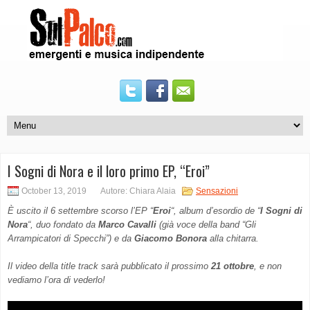
I Sogni di Nora e il loro primo EP, “Eroi”
October 13, 2019
Autore: Chiara Alaia
Sensazioni
È uscito il 6 settembre scorso l’EP “
Eroi
“, album d’esordio de “
I Sogni di
Nora
“, duo fondato da
Marco Cavalli
(già voce della band “Gli
Arrampicatori di Specchi”) e da
Giacomo Bonora
alla chitarra.
Il video della title track sarà pubblicato il prossimo
21 ottobre
, e non
vediamo l’ora di vederlo!