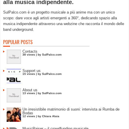
alla musica indipendente.
SulPalco.com è un progetto musicale a più anime ma con un unico
scopo: dare voce agli artisti emergenti a 360°, dedicando spazio alla
musica indipendente attraverso una webzine che racconta il mondo delle
band underground.
POPULAR POSTS
Contacts
38 views
|
by
SulPalco.com
Support us
15 views
|
by
SulPalco.com
About us
13 views
|
by
SulPalco.com
Un irresistibile matrimonio di suoni: intervista ai Rumba de
Bodas
12 views
|
by
Chiara Alaia
MusicRaiser – il crowdfunding musicale