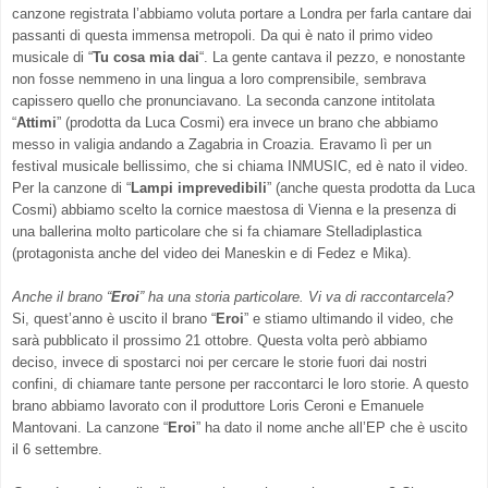
canzone registrata l’abbiamo voluta portare a Londra per farla cantare dai
passanti di questa immensa metropoli. Da qui è nato il primo video
musicale di “
Tu cosa mia dai
“. La gente cantava il pezzo, e nonostante
non fosse nemmeno in una lingua a loro comprensibile, sembrava
capissero quello che pronunciavano. La seconda canzone intitolata
“
Attimi
” (prodotta da Luca Cosmi) era invece un brano che abbiamo
messo in valigia andando a Zagabria in Croazia. Eravamo lì per un
festival musicale bellissimo, che si chiama INMUSIC, ed è nato il video.
Per la canzone di “
Lampi imprevedibili
” (anche questa prodotta da Luca
Cosmi) abbiamo scelto la cornice maestosa di Vienna e la presenza di
una ballerina molto particolare che si fa chiamare Stelladiplastica
(protagonista anche del video dei Maneskin e di Fedez e Mika).
Anche il brano “
Eroi
” ha una storia particolare. Vi va di raccontarcela?
Si, quest’anno è uscito il brano “
Eroi
” e stiamo ultimando il video, che
sarà pubblicato il prossimo 21 ottobre. Questa volta però abbiamo
deciso, invece di spostarci noi per cercare le storie fuori dai nostri
confini, di chiamare tante persone per raccontarci le loro storie. A questo
brano abbiamo lavorato con il produttore Loris Ceroni e Emanuele
Mantovani. La canzone “
Eroi
” ha dato il nome anche all’EP che è uscito
il 6 settembre.