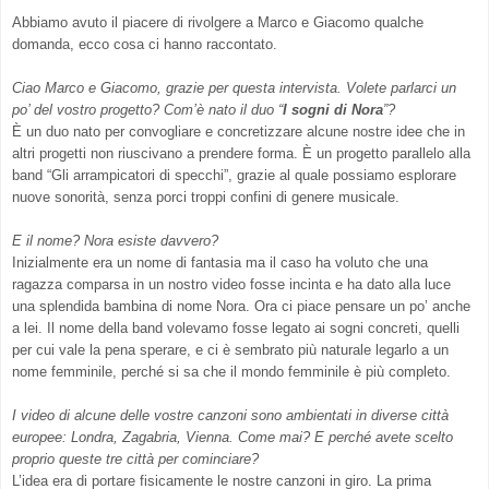
Abbiamo avuto il piacere di rivolgere a Marco e Giacomo qualche
domanda, ecco cosa ci hanno raccontato.
Ciao Marco e Giacomo, grazie per questa intervista. Volete parlarci un
po’ del vostro progetto? Com’è nato il duo “
I sogni di Nora
”?
È un duo nato per convogliare e concretizzare alcune nostre idee che in
altri progetti non riuscivano a prendere forma. È un progetto parallelo alla
band “Gli arrampicatori di specchi”, grazie al quale possiamo esplorare
nuove sonorità, senza porci troppi confini di genere musicale.
E il nome? Nora esiste davvero?
Inizialmente era un nome di fantasia ma il caso ha voluto che una
ragazza comparsa in un nostro video fosse incinta e ha dato alla luce
una splendida bambina di nome Nora. Ora ci piace pensare un po’ anche
a lei. Il nome della band volevamo fosse legato ai sogni concreti, quelli
per cui vale la pena sperare, e ci è sembrato più naturale legarlo a un
nome femminile, perché si sa che il mondo femminile è più completo.
I video di alcune delle vostre canzoni sono ambientati in diverse città
europee: Londra, Zagabria, Vienna. Come mai? E perché avete scelto
proprio queste tre città per cominciare?
L’idea era di portare fisicamente le nostre canzoni in giro. La prima