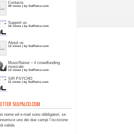
Contacts
40 views
|
by
SulPalco.com
Support us
16 views
|
by
SulPalco.com
About us
12 views
|
by
SulPalco.com
MusicRaiser – il crowdfunding
musicale
12 views
|
by
SulPalco.com
SIR PSYCHO
11 views
|
by
SulPalco.com
ETTER SULPALCO.COM
po nome ed e-mail sono obbligatori, se
inserisce uno dei due campi l`iscrizione
rà valida