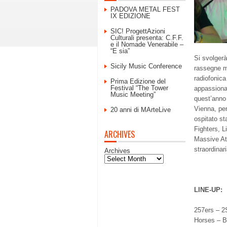
PADOVA METAL FEST
IX EDIZIONE
SIC! ProgettAzioni
Culturali presenta: C.F.F.
e il Nomade Venerabile –
“E sia”
Si svolger
Sicily Music Conference
rassegne mu
radiofonic
Prima Edizione del
Festival “The Tower
appassionat
Music Meeting”
quest’anno
Vienna, per
20 anni di MArteLive
ospitato st
Fighters, 
ARCHIVES
Massive Att
straordinar
Archives
LINE-UP:
257ers – 2
Horses – B