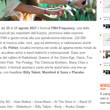
à dal
15
al
17 agosto
2017
il festival
FM4 Frequency
, una delle
sicali più importanti dell’Austria, promosso dalla stazione
a FM4 e giunto ormai alla sua quindicesima edizione. 120.000
i di musica indie, rock, pop ed elettronica si raduneranno anche
 a
St. Pölten
, località immersa nel verde ad appena trenta minuti da
 ascoltare artisti e band tedeschi e internazionali. Dopo aver
ar del calibro di Radiohead, Queens of the Stone Age, Oasis, Foo
Linkin Park, The Prodigy, The Chemical Brothers, Manu Chao e
ack, il festival austriaco vanta anche quest’anno una line-up
ia, con headliner
Billy Talent
,
Mumford & Sons
e
Placebo
.
NEWSL
Il cam
non si 
Shy MC – Alan Walker – Anne-Marie – At The Drive In – Band Of
non sa
ears Den – Bilderbuch – Billy Talent – Birdy – Booka Shade –