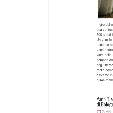
Il giro del
sua ventesi
500 artisti 
Un vero fes
continuo sp
venti comu
latin
, delle
saranno
on
degli incroc
stelle com
assieme in
prima mondi
Yann Tie
di Bolog
October