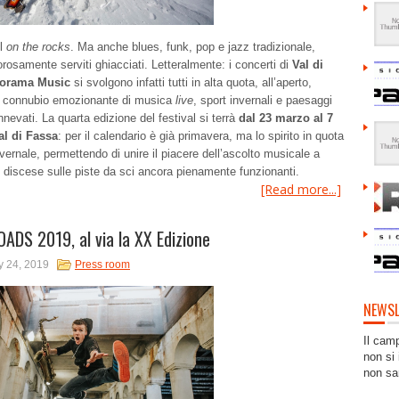
ll
on the rocks
. Ma anche blues, funk, pop e jazz tradizionale,
rosamente serviti ghiacciati. Letteralmente: i concerti di
Val di
orama Music
si svolgono infatti tutti in alta quota, all’aperto,
 connubio emozionante di musica
live
, sport invernali e paesaggi
nnevati. La quarta edizione del festival si terrà
dal 23 marzo al 7
al di Fassa
: per il calendario è già primavera, ma lo spirito in quota
vernale, permettendo di unire il piacere dell’ascolto musicale a
e discese sulle piste da sci ancora pienamente funzionanti.
[Read more...]
DS 2019, al via la XX Edizione
y 24, 2019
Press room
NEWSL
Il cam
non si 
non sa