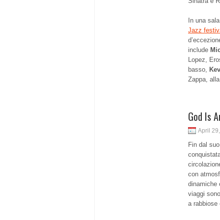
Sinatra e 
In una sala
Jazz festiv
d’eccezion
include
Mi
Lopez, Ero
basso,
Kev
Zappa, alla
God Is A
April 29
Fin dal suo
conquistata
circolazion
con atmosfe
dinamiche c
viaggi sono
a rabbiose 