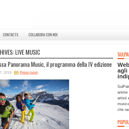
CONTACTS
COLLABORA CON NOI
HIVES:
LIVE MUSIC
SULPA
assa Panorama Music, il programma della IV edizione
Web
agli
7, 2019
Press room
indi
SulPal
anime 
artisti
musica
che ra
POPUL