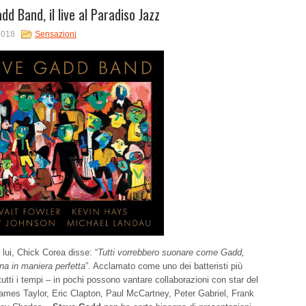
dd Band, il live al Paradiso Jazz
2018
Sensazioni
 lui, Chick Corea disse: “
Tutti vorrebbero suonare come Gadd,
na in maniera perfetta
”. Acclamato come uno dei batteristi più
i tutti i tempi – in pochi possono vantare collaborazioni con star del
James Taylor, Eric Clapton, Paul McCartney, Peter Gabriel, Frank