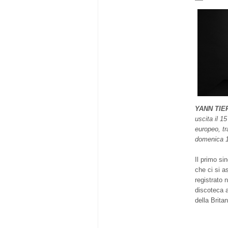
YANN TIE
uscita il 1
europeo, t
domenica 1
Il primo sin
che ci si a
registrato 
discoteca a
della Brita