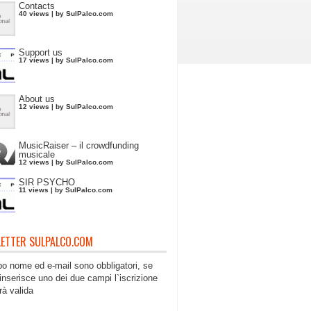
Contacts
40 views
|
by
SulPalco.com
Support us
17 views
|
by
SulPalco.com
About us
12 views
|
by
SulPalco.com
MusicRaiser – il crowdfunding
musicale
12 views
|
by
SulPalco.com
SIR PSYCHO
11 views
|
by
SulPalco.com
ETTER SULPALCO.COM
po nome ed e-mail sono obbligatori, se
inserisce uno dei due campi l`iscrizione
rà valida