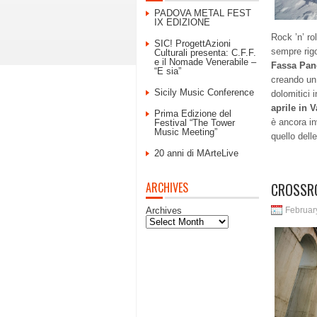
PADOVA METAL FEST
IX EDIZIONE
Rock ’n’ ro
SIC! ProgettAzioni
sempre rigo
Culturali presenta: C.F.F.
e il Nomade Venerabile –
Fassa Pan
“E sia”
creando un
Sicily Music Conference
dolomitici i
aprile in V
Prima Edizione del
è ancora in
Festival “The Tower
Music Meeting”
quello dell
20 anni di MArteLive
ARCHIVES
CROSSROA
Archives
Februar