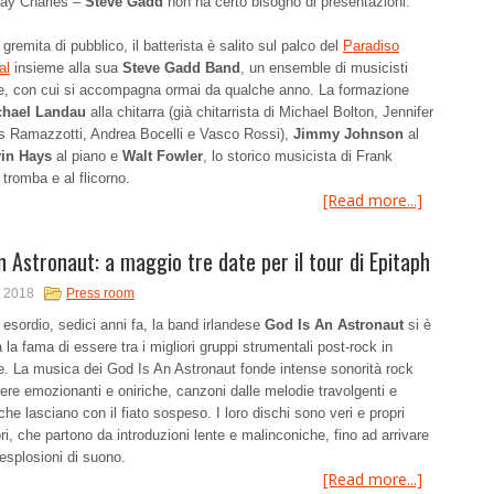
Ray Charles –
Steve Gadd
non ha certo bisogno di presentazioni.
 gremita di pubblico, il batterista è salito sul palco del
Paradiso
al
insieme alla sua
Steve Gadd Band
, un ensemble di musicisti
e, con cui si accompagna ormai da qualche anno. La formazione
chael Landau
alla chitarra (già chitarrista di Michael Bolton, Jennifer
s Ramazzotti, Andrea Bocelli e Vasco Rossi),
Jimmy Johnson
al
in Hays
al piano e
Walt Fowler
, lo storico musicista di Frank
 tromba e al flicorno.
[Read more...]
n Astronaut: a maggio tre date per il tour di Epitaph
, 2018
Press room
 esordio, sedici anni fa, la band irlandese
God Is An Astronaut
si è
 la fama di essere tra i migliori gruppi strumentali post-rock in
e. La musica dei God Is An Astronaut fonde intense sonorità rock
re emozionanti e oniriche, canzoni dalle melodie travolgenti e
he lasciano con il fiato sospeso. I loro dischi sono veri e propri
ri, che partono da introduzioni lente e malinconiche, fino ad arrivare
esplosioni di suono.
[Read more...]