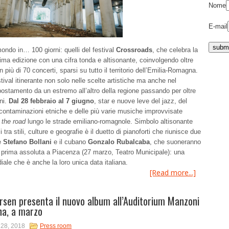
Nome
E-mail
 mondo in… 100 giorni: quelli del festival
Crossroads
, che celebra la
ma edizione con una cifra tonda e altisonante, coinvolgendo oltre
in più di 70 concerti, sparsi su tutto il territorio dell’Emilia-Romagna.
tival itinerante non solo nelle scelte artistiche ma anche nel
ostamento da un estremo all’altro della regione passando per oltre
ni.
Dal 28 febbraio al 7 giugno
, star e nuove leve del jazz, del
 contaminazioni etniche e delle più varie musiche improvvisate
 the road
lungo le strade emiliano-romagnole. Simbolo altisonante
i tra stili, culture e geografie è il duetto di pianoforti che riunisce due
e
Stefano Bollani
e il cubano
Gonzalo Rubalcaba
, che suoneranno
 prima assoluta a Piacenza (27 marzo, Teatro Municipale): una
ale che è anche la loro unica data italiana.
[Read more...]
rsen presenta il nuovo album all’Auditorium Manzoni
na, a marzo
 28, 2018
Press room