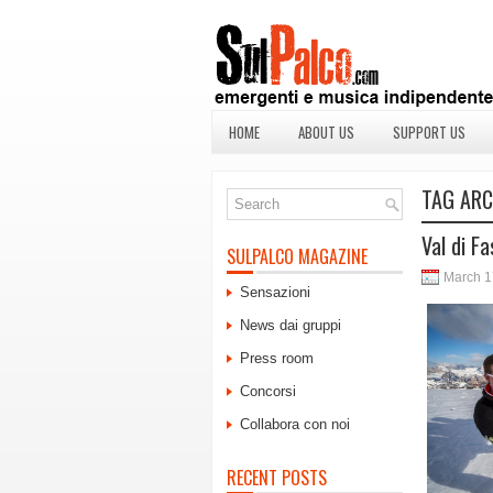
HOME
ABOUT US
SUPPORT US
TAG ARC
Val di F
SULPALCO MAGAZINE
March 1
Sensazioni
News dai gruppi
Press room
Concorsi
Collabora con noi
RECENT POSTS