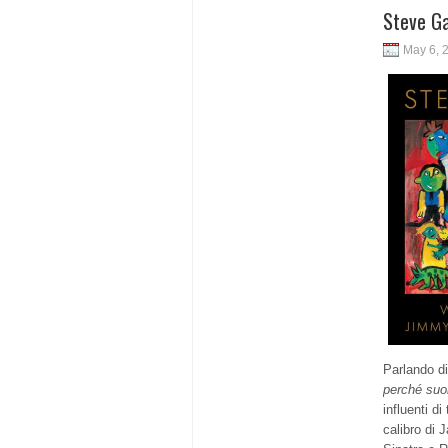
Steve Ga
May 6, 
Parlando di
perché suo
influenti d
calibro di 