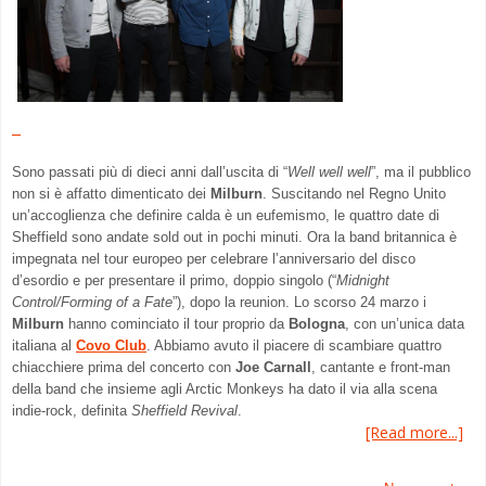
Sono passati più di dieci anni dall’uscita di “
Well well well
”, ma il pubblico
non si è affatto dimenticato dei
Milburn
. Suscitando nel Regno Unito
un’accoglienza che definire calda è un eufemismo, le quattro date di
Sheffield sono andate sold out in pochi minuti. Ora la band britannica è
impegnata nel tour europeo per celebrare l’anniversario del disco
d’esordio e per presentare il primo, doppio singolo (“
Midnight
Control/Forming of a Fate
”), dopo la reunion. Lo scorso 24 marzo i
Milburn
hanno cominciato il tour proprio da
Bologna
, con un’unica data
italiana al
Covo Club
. Abbiamo avuto il piacere di scambiare quattro
chiacchiere prima del concerto con
Joe Carnall
, cantante e front-man
della band che insieme agli Arctic Monkeys ha dato il via alla scena
indie-rock, definita
Sheffield Revival
.
[Read more...]