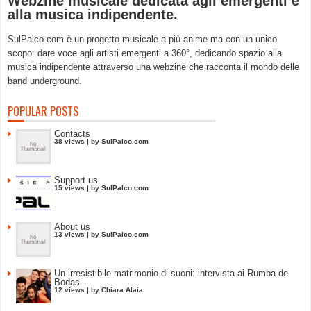
Webzine musicale dedicata agli emergenti e
alla musica indipendente.
SulPalco.com è un progetto musicale a più anime ma con un unico
scopo: dare voce agli artisti emergenti a 360°, dedicando spazio alla
musica indipendente attraverso una webzine che racconta il mondo delle
band underground.
POPULAR POSTS
Contacts
38 views
|
by
SulPalco.com
Support us
15 views
|
by
SulPalco.com
About us
13 views
|
by
SulPalco.com
Un irresistibile matrimonio di suoni: intervista ai Rumba de
Bodas
12 views
|
by
Chiara Alaia