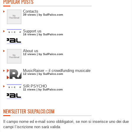
POPULAR POSTS
Contacts
39 views
|
by
SulPalco.com
Support us
16 views
|
by
SulPalco.com
About us
12 views
|
by
SulPalco.com
MusicRaiser – il crowdfunding musicale
12 views
|
by
SulPalco.com
SIR PSYCHO
11 views
|
by
SulPalco.com
NEWSLETTER SULPALCO.COM
Il campo nome ed e-mail sono obbligatori, se non si inserisce uno dei due
campi l`iscrizione non sarà valida