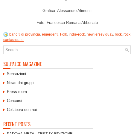
Grafica: Alessandro Alimonti
Foto: Francesca Romana Abbonato
banditi di provincia
,
emergenti
,
Folk
,
indie-rock
,
new jersey quay
,
rock
,
rock
cantautorale
SULPALCO MAGAZINE
Sensazioni
News dai gruppi
Press room
Concorsi
Collabora con noi
RECENT POSTS
PADOVA METAL FEST IX EDIZIONE