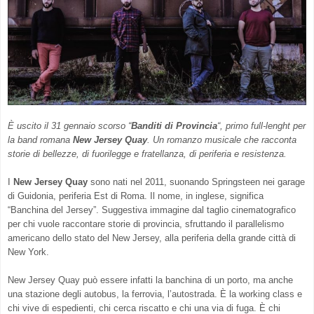
È uscito il 31 gennaio scorso “
Banditi di Provincia
“, primo full-lenght per
la band romana
New Jersey Quay
. Un romanzo musicale che racconta
storie di bellezze, di fuorilegge e fratellanza, di periferia e resistenza.
I
New Jersey Quay
sono nati nel 2011, suonando Springsteen nei garage
di Guidonia, periferia Est di Roma. Il nome, in inglese, significa
“Banchina del Jersey”. Suggestiva immagine dal taglio cinematografico
per chi vuole raccontare storie di provincia, sfruttando il parallelismo
americano dello stato del New Jersey, alla periferia della grande città di
New York.
New Jersey Quay può essere infatti la banchina di un porto, ma anche
una stazione degli autobus, la ferrovia, l’autostrada. È la working class e
chi vive di espedienti, chi cerca riscatto e chi una via di fuga. È chi