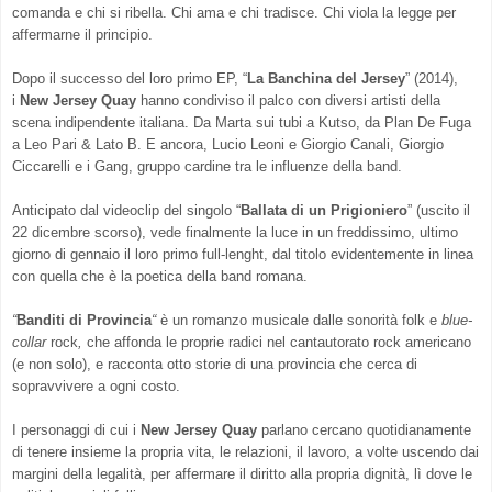
comanda e chi si ribella. Chi ama e chi tradisce. Chi viola la legge per
affermarne il principio.
Dopo il successo del loro primo EP, “
La Banchina del Jersey
” (2014),
i
New Jersey Quay
hanno condiviso il palco con diversi artisti della
scena indipendente italiana. Da Marta sui tubi a Kutso, da Plan De Fuga
a Leo Pari & Lato B. E ancora, Lucio Leoni e Giorgio Canali, Giorgio
Ciccarelli e i Gang, gruppo cardine tra le influenze della band.
Anticipato dal videoclip del singolo “
Ballata di un Prigioniero
” (uscito il
22 dicembre scorso), vede finalmente la luce in un freddissimo, ultimo
giorno di gennaio il loro primo full-lenght, dal titolo evidentemente in linea
con quella che è la poetica della band romana.
“
Banditi di Provincia
“
è un romanzo musicale dalle sonorità folk e
blue-
collar
rock
,
che affonda le proprie radici nel cantautorato rock americano
(e non solo), e racconta otto storie di una provincia che cerca di
sopravvivere a ogni costo.
I personaggi di cui i
New Jersey Quay
parlano cercano quotidianamente
di tenere insieme la propria vita, le relazioni, il lavoro, a volte uscendo dai
margini della legalità, per affermare il diritto alla propria dignità, lì dove le