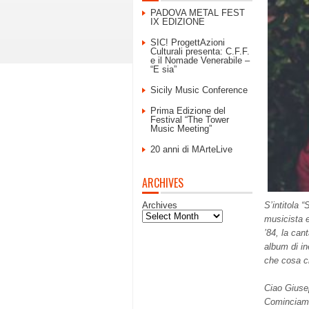
PADOVA METAL FEST
IX EDIZIONE
SIC! ProgettAzioni
Culturali presenta: C.F.F.
e il Nomade Venerabile –
“E sia”
Sicily Music Conference
Prima Edizione del
Festival “The Tower
Music Meeting”
20 anni di MArteLive
ARCHIVES
Archives
S’intitola 
musicista e
’84, la can
album di in
che cosa c
Ciao Giusep
Cominciamo 