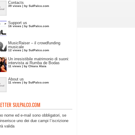
Contacts
39 views
|
by
SulPalco.com
Support us
16 views
|
by
SulPalco.com
MusicRaiser – il crowdfunding
musicale
12 views
|
by
SulPalco.com
Un irresistibile matrimonio di suoni:
intervista ai Rumba de Bodas
11 views
|
by
Chiara Alaia
About us
11 views
|
by
SulPalco.com
ETTER SULPALCO.COM
po nome ed e-mail sono obbligatori, se
inserisce uno dei due campi l`iscrizione
rà valida