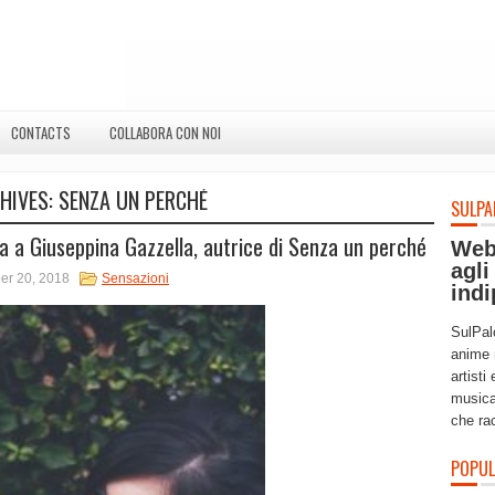
CONTACTS
COLLABORA CON NOI
HIVES:
SENZA UN PERCHÉ
SULPA
ta a Giuseppina Gazzella, autrice di Senza un perché
Web
agli
r 20, 2018
Sensazioni
indi
SulPal
anime 
artisti
musica
che ra
POPUL