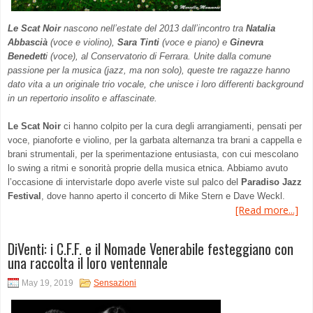
Le
Scat Noir
nascono nell’estate del 2013 dall’incontro tra
Natalia
Abbascià
(voce e violino),
Sara Tinti
(voce e piano) e
Ginevra
Benedett
i (voce), al Conservatorio di Ferrara. Unite dalla comune
passione per la musica (jazz, ma non solo), queste tre ragazze hanno
dato vita a un originale trio vocale, che unisce i loro differenti background
in un repertorio insolito e affascinate.
Le Scat Noir
ci hanno colpito per la cura degli arrangiamenti, pensati per
voce, pianoforte e violino, per la garbata alternanza tra brani a cappella e
brani strumentali, per la sperimentazione entusiasta, con cui mescolano
lo swing a ritmi e sonorità proprie della musica etnica. Abbiamo avuto
l’occasione di intervistarle dopo averle viste sul palco del
Paradiso Jazz
Festival
, dove hanno aperto il concerto di Mike Stern e Dave Weckl.
[Read more...]
DiVenti: i C.F.F. e il Nomade Venerabile festeggiano con
una raccolta il loro ventennale
May 19, 2019
Sensazioni