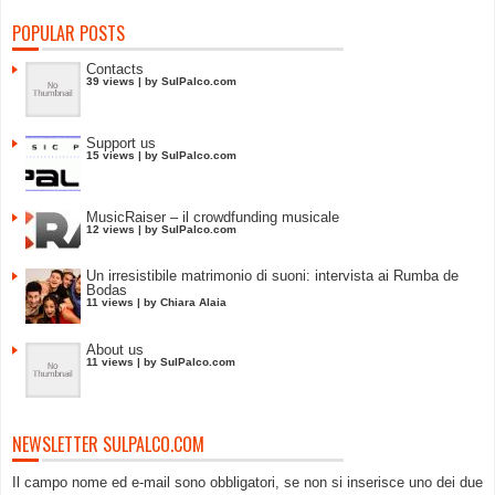
POPULAR POSTS
Contacts
39 views
|
by
SulPalco.com
Support us
15 views
|
by
SulPalco.com
MusicRaiser – il crowdfunding musicale
12 views
|
by
SulPalco.com
Un irresistibile matrimonio di suoni: intervista ai Rumba de
Bodas
11 views
|
by
Chiara Alaia
About us
11 views
|
by
SulPalco.com
NEWSLETTER SULPALCO.COM
Il campo nome ed e-mail sono obbligatori, se non si inserisce uno dei due