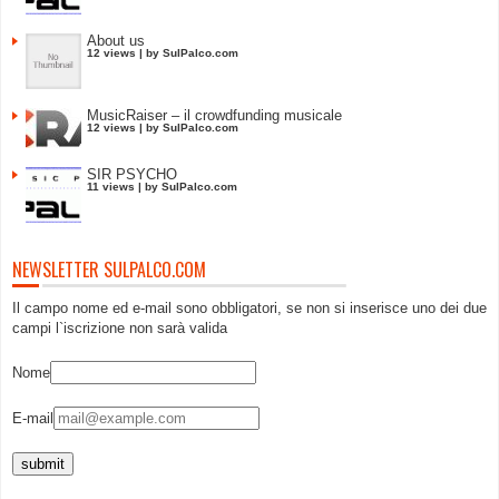
About us
12 views
|
by
SulPalco.com
MusicRaiser – il crowdfunding musicale
12 views
|
by
SulPalco.com
SIR PSYCHO
11 views
|
by
SulPalco.com
NEWSLETTER SULPALCO.COM
Il campo nome ed e-mail sono obbligatori, se non si inserisce uno dei due
campi l`iscrizione non sarà valida
Nome
E-mail