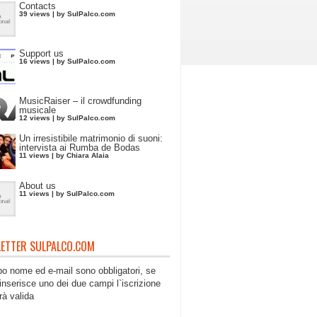
Contacts
39 views
|
by
SulPalco.com
Support us
16 views
|
by
SulPalco.com
MusicRaiser – il crowdfunding
musicale
12 views
|
by
SulPalco.com
Un irresistibile matrimonio di suoni:
intervista ai Rumba de Bodas
11 views
|
by
Chiara Alaia
About us
11 views
|
by
SulPalco.com
ETTER SULPALCO.COM
po nome ed e-mail sono obbligatori, se
inserisce uno dei due campi l`iscrizione
rà valida