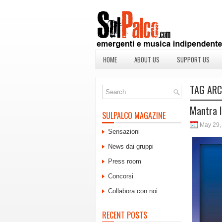
HOME
ABOUT US
SUPPORT US
TAG ARC
Mantra I
SULPALCO MAGAZINE
May 29,
Sensazioni
News dai gruppi
Press room
Concorsi
Collabora con noi
RECENT POSTS