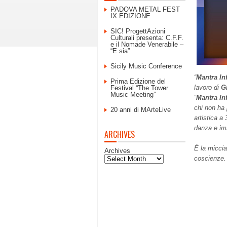
PADOVA METAL FEST
IX EDIZIONE
SIC! ProgettAzioni
Culturali presenta: C.F.F.
e il Nomade Venerabile –
“E sia”
Sicily Music Conference
“
Mantra In
Prima Edizione del
lavoro di
G
Festival “The Tower
Music Meeting”
“
Mantra In
chi non ha 
20 anni di MArteLive
artistica a
danza e imm
ARCHIVES
È la miccia
Archives
coscienze.