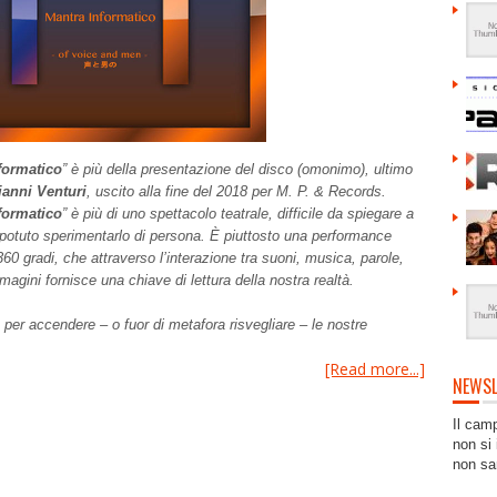
formatico
” è più della presentazione del disco (omonimo), ultimo
ianni Venturi
, uscito alla fine del 2018 per M. P. & Records.
formatico
” è più di uno spettacolo teatrale, difficile da spiegare a
potuto sperimentarlo di persona. È piuttosto una performance
 360 gradi, che attraverso l’interazione tra suoni, musica, parole,
agini fornisce una chiave di lettura della nostra realtà.
 per accendere – o fuor di metafora risvegliare – le nostre
[Read more...]
NEWSL
Il cam
non si 
non sa