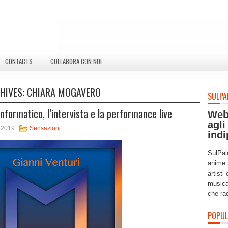
CONTACTS
COLLABORA CON NOI
HIVES:
CHIARA MOGAVERO
SULPA
nformatico, l’intervista e la performance live
Web
agli
 2019
Sensazioni
indi
SulPal
anime 
artisti
musica
che ra
POPUL