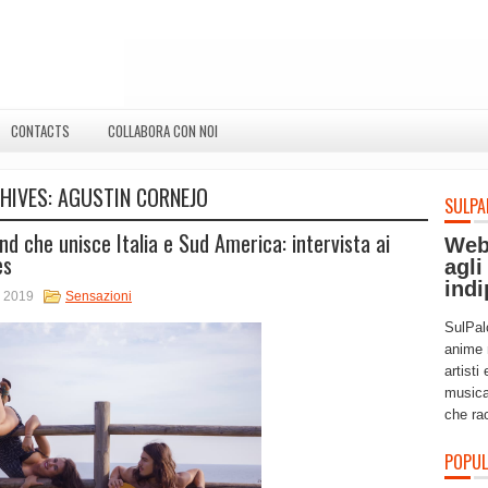
CONTACTS
COLLABORA CON NOI
HIVES:
AGUSTIN CORNEJO
SULPA
nd che unisce Italia e Sud America: intervista ai
Web
es
agli
indi
, 2019
Sensazioni
SulPal
anime 
artisti
musica
che ra
POPUL