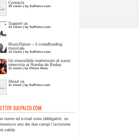
Contacts
39 views
|
by
SulPalco.com
Support us
16 views
|
by
SulPalco.com
MusicRaiser – il crowdfunding
musicale
12 views
|
by
SulPalco.com
Un irresistibile matrimonio di suoni:
intervista ai Rumba de Bodas
11 views
|
by
Chiara Alaia
About us
11 views
|
by
SulPalco.com
ETTER SULPALCO.COM
po nome ed e-mail sono obbligatori, se
inserisce uno dei due campi l`iscrizione
rà valida