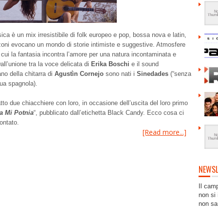
ica è un mix irresistibile di folk europeo e pop, bossa nova e latin,
zoni evocano un mondo di storie intimiste e suggestive. Atmosfere
n cui la fantasia incontra l’amore per una natura incontaminata e
all’unione tra la voce delicata di
Erika Boschi
e il sound
o della chitarra di
Agustìn Cornejo
sono nati i
Sinedades
(“senza
ngua spagnola).
to due chiacchiere con loro, in occasione dell’uscita del loro primo
a Mi Potnia
“, pubblicato dall’etichetta Black Candy. Ecco cosa ci
ontato.
[Read more...]
NEWSL
Il cam
non si 
non sa