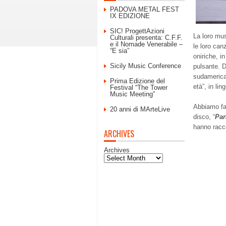
PADOVA METAL FEST
IX EDIZIONE
SIC! ProgettAzioni
La loro mus
Culturali presenta: C.F.F.
e il Nomade Venerabile –
le loro can
“E sia”
oniriche, i
Sicily Music Conference
pulsante. D
sudamerican
Prima Edizione del
età”, in li
Festival “The Tower
Music Meeting”
Abbiamo fat
20 anni di MArteLive
disco, “
Par
hanno racc
ARCHIVES
Archives