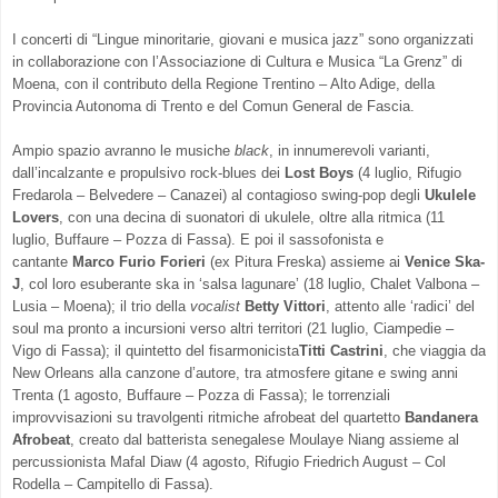
I concerti di “Lingue minoritarie, giovani e musica jazz” sono organizzati
in collaborazione con l’Associazione di Cultura e Musica “La Grenz” di
Moena, con il contributo della Regione Trentino – Alto Adige, della
Provincia Autonoma di Trento e del Comun General de Fascia.
Ampio spazio avranno le musiche
black
, in innumerevoli varianti,
dall’incalzante e propulsivo rock-blues dei
Lost Boys
(4 luglio,
Rifugio
Fredarola – Belvedere – Canazei) al contagioso swing-pop degli
Ukulele
Lovers
, con una decina di suonatori di ukulele, oltre alla ritmica (11
luglio,
Buffaure – Pozza di Fassa). E poi il sassofonista e
cantante
Marco Furio Forieri
(ex Pitura Freska) assieme ai
Venice Ska-
J
, col loro esuberante ska in ‘salsa lagunare’ (18 luglio,
Chalet Valbona –
Lusia – Moena); il trio della
vocalist
Betty Vittori
, attento alle ‘radici’ del
soul ma pronto a incursioni verso altri territori (21 luglio, Ciampedie –
Vigo di Fassa); il quintetto del fisarmonicista
Titti Castrini
, che viaggia da
New Orleans alla canzone d’autore, tra atmosfere gitane e swing anni
Trenta (1 agosto, Buffaure – Pozza di Fassa); le
torrenziali
improvvisazioni su travolgenti ritmiche afrobeat del quartetto
Bandanera
Afrobeat
, creato dal batterista senegalese Moulaye Niang assieme al
percussionista Mafal Diaw (4 agosto, Rifugio Friedrich August –
Col
Rodella – Campitello di Fassa).