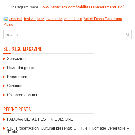
instagram page:
www.instagram.com/valdifassapanoramamusic/
concerti
,
festival
,
jazz
,
live music
,
val di fassa
,
Val di Fassa Panorama
Music
SULPALCO MAGAZINE
Sensazioni
News dai gruppi
Press room
Concorsi
Collabora con noi
RECENT POSTS
PADOVA METAL FEST IX EDIZIONE
SIC! ProgettAzioni Culturali presenta: C.F.F. e il Nomade Venerabile –
“E sia”