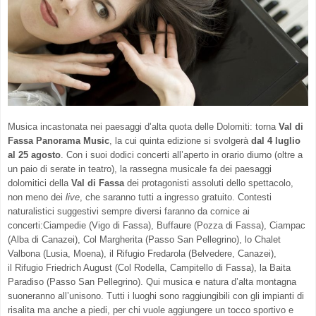
Musica incastonata nei paesaggi d’alta quota delle Dolomiti: torna
Val di
Fassa Panorama Music
, la cui quinta edizione si svolgerà
dal 4 luglio
al 25 agosto
. Con i suoi dodici concerti all’aperto in orario diurno (oltre a
un paio di serate in teatro), la rassegna musicale fa dei paesaggi
dolomitici della
Val di Fassa
dei protagonisti assoluti dello spettacolo,
non meno dei
live
, che saranno tutti a ingresso gratuito. Contesti
naturalistici suggestivi sempre diversi faranno da cornice ai
concerti:Ciampedie (Vigo di Fassa), Buffaure (Pozza di Fassa), Ciampac
(Alba di Canazei), Col Margherita (Passo San Pellegrino), lo Chalet
Valbona (Lusia, Moena), il Rifugio Fredarola (Belvedere, Canazei),
il Rifugio Friedrich August (Col Rodella, Campitello di Fassa), la Baita
Paradiso (Passo San Pellegrino). Qui musica e natura d’alta montagna
suoneranno all’unisono. Tutti i luoghi sono raggiungibili con gli impianti di
risalita ma anche a piedi, per chi vuole aggiungere un tocco sportivo e