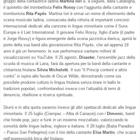
gruppo della cantautrice ladina
Martina Iori
e, a seguire, dalla Catalogna,
il quintetto del trombettista
Felix Rossy
con l’aggiunta della cantante e
trombonista
Rita Payés
. Martina Iori è ormai un nome di riferimento della
scena musicale ladina, consacrata dalla vittoria di importanti concorsi
internazionali dedicati alla canzone in lingue minoritarie come il Suns
Europe e il Liet International. Il giovane Felix Rossy, figlio d’arte (il padre
è Jorge Rossy) e figura emergente della scena jazzistica iberica, aprirà le
porte della sua band alla giovanissima Rita Payés, che ad appena 19
anni è già un fenomeno: le sue performance vantano milioni di
visualizzazioni su YouTube. Il 25 agosto,
Disaster
, l’
ensemble
jazz della
scuola di musica di Lana, farà da apertura per la band della cantante e
chitarrista friulana
Silvia Michelotti
. Il suo “Il Princip content e altris
contis” si ispira alle favole di Oscar Wilde, dimostrando come sia
possibile produrre cultura in lingua friulana senza tirare in ballo le
tradizioni popolari, confrontandosi invece con l’attualità di temi di
denuncia, ribellione e ricerca spirituale.
Diurni e in alta quota saranno invece gli altri spettacoli dedicati alle lingue
minoritarie. Il 25 luglio (Ciampac – Alba di Canazei) con i
Dimonic
, band
che fonde pop, jazz e funk in un insieme mozzafiato, valorizzando le
sonorità delle lingue ladina, inglese e italiana. Il 28 luglio (Baita Paradiso
– Passo San Pellegrino) con il trio della cantante
Elsa Martin
, che scava
nell’espressività lirica del friulano.