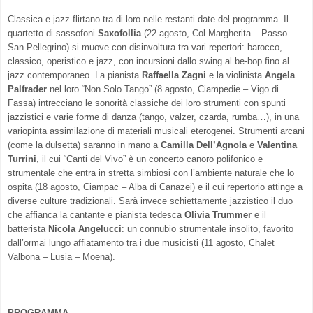
Classica e jazz flirtano tra di loro nelle restanti date del programma. Il
quartetto di sassofoni
Saxofollia
(22 agosto, Col Margherita – Passo
San Pellegrino) si muove con disinvoltura tra vari repertori: barocco,
classico, operistico e jazz, con incursioni dallo swing al be-bop fino al
jazz contemporaneo. La pianista
Raffaella Zagni
e la violinista
Angela
Palfrader
nel loro “Non Solo Tango” (8 agosto, Ciampedie – Vigo di
Fassa) intrecciano le sonorità classiche dei loro strumenti con spunti
jazzistici e varie forme di danza (tango, valzer, czarda, rumba…), in una
variopinta assimilazione di materiali musicali eterogenei. Strumenti arcani
(come la dulsetta) saranno in mano a
Camilla Dell’Agnola
e
Valentina
Turrini
, il cui “Canti del Vivo” è un concerto canoro polifonico e
strumentale che entra in stretta simbiosi con l’ambiente naturale che lo
ospita (18 agosto, Ciampac – Alba di Canazei) e il cui repertorio attinge a
diverse culture tradizionali. Sarà invece schiettamente jazzistico il duo
che affianca la cantante e pianista tedesca
Olivia Trummer
e il
batterista
Nicola Angelucci
: un connubio strumentale insolito, favorito
dall’ormai lungo affiatamento tra i due musicisti (11 agosto, Chalet
Valbona – Lusia – Moena).
PROGRAMMA