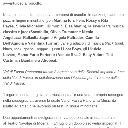
avventuroso all’ascolto.
In cartellone si distinguono vari percorsi di ascolto: le canzoni, d’autore o
jazz, in lingue minoritarie (con
Martina Iori
,
Felix Rossy
e
Rita
Payés
,
Silvia Michelotti
, i
Dimonic
,
Elsa Martin
), la sinergia tra musica
classica e jazz (
Saxofollia
,
Olivia Trummer
e
Nicola
Angelucci
,
Raffaella Zagni
e
Angela Palfrader
,
Camilla
Dell’Agnola
e
Valentina Turrini
), varie gradazioni di musica
black
(soul,
blues, rock, gospel, reggae…) con i
Lost Boys
, gli
Ukulele
Lovers
,
Marco Furio Forieri
e i
Venice Ska-J
,
Betty Vittori
,
Titti
Castrini
, i
Bandanera Afrobeat
.
Val di Fassa Panorama Music è organizzato dalle Società impianti a fune
della Val di Fassa, in collaborazione con l’Azienda per il Turismo della
Val di Fassa.
“Lingue minoritarie, giovani e musica jazz” è una vera e propria rassegna
nella rassegna, attraverso la quale Val di Fassa Panorama Music dà
risalto ad artisti che lavorano su testi in lingue minoritarie.
Due appuntamenti si svolgeranno in via eccezionale in orario serale
al Teatro Navalge di Moena. Il 14 luglio un doppio set vedrà impegnati il