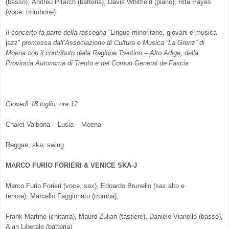
(basso), Andreu Pitarch (batteria), Davis Whitfield (piano), Rita Payés
(voce, trombone)
Il concerto fa parte della rassegna
“Lingue minoritarie, giovani e musica
jazz”
promossa dall’Associazione di Cultura e Musica “La Grenz” di
Moena con il contributo della Regione Trentino – Alto Adige, della
Provincia Autonoma di Trento e del Comun General de Fascia
Giovedì 18 luglio, ore 12
Chalet Valbona – Lusia – Moena
Reggae, ska, swing
MARCO FURIO FORIERI & VENICE SKA-J
Marco Furio Forieri (voce, sax), Edoardo Brunello (sax alto e
tenore), Marcello Faggionato (tromba),
Frank Martino (chitarra), Mauro Zulian (tastiere), Daniele Vianello (basso),
Alan Liberale (batteria)