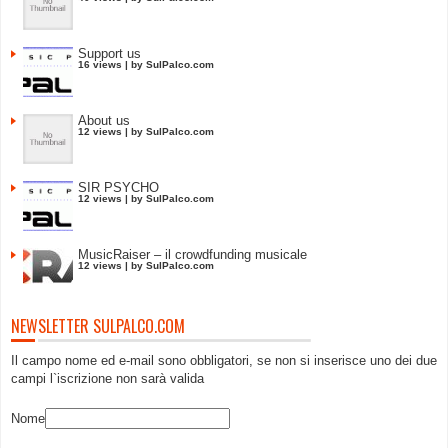
Support us
16 views
|
by
SulPalco.com
About us
12 views
|
by
SulPalco.com
SIR PSYCHO
12 views
|
by
SulPalco.com
MusicRaiser – il crowdfunding musicale
12 views
|
by
SulPalco.com
NEWSLETTER SULPALCO.COM
Il campo nome ed e-mail sono obbligatori, se non si inserisce uno dei due
campi l`iscrizione non sarà valida
Nome