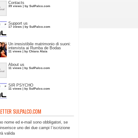
Contacts
39 views
|
by
SulPalco.com
Support us
17 views
|
by
SulPalco.com
Un irresistibile matrimonio di suoni:
intervista ai Rumba de Bodas
11 views
|
by
Chiara Alaia
About us
11 views
|
by
SulPalco.com
SIR PSYCHO
11 views
|
by
SulPalco.com
ETTER SULPALCO.COM
po nome ed e-mail sono obbligatori, se
inserisce uno dei due campi l`iscrizione
rà valida