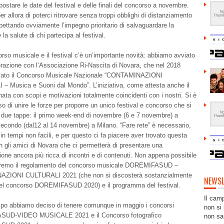
postare le date del festival e delle finali del concorso a novembre.
r allora di poterci ritrovare senza troppi obblighi di distanziamento
spettando ovviamente l’impegno prioritario di salvaguardare la
la salute di chi partecipa al festival.
orso musicale e il festival c’è un’importante novità: abbiamo avviato
orazione con l’Associazione Ri-Nascita di Novara, che nel 2018
iato il Concorso Musicale Nazionale “CONTAMINAZIONI
– Musica e Suoni dal Mondo”. L’iniziativa, come attesta anche il
ata con scopi e motivazioni totalmente coincidenti con i nostri. Si è
so di unire le forze per proporre un unico festival e concorso che si
n due tappe: il primo week-end di novembre (6 e 7 novembre) a
secondo (dal12 al 14 novembre) a Milano. “Fare rete” è necessario,
 in tempi non facili, e per questo ci fa piacere aver trovato questa
n gli amici di Novara che ci permetterà di presentare una
one ancora più ricca di incontri e di contenuti. Non appena possibile
remo il regolamento del concorso musicale DOREMIFASUD –
ZIONI CULTURALI 2021 (che non si discosterà sostanzialmente
NEWSL
del concorso DOREMIFASUD 2020) e il programma del festival.
Il cam
po abbiamo deciso di tenere comunque in maggio i concorsi
non si 
UD-VIDEO MUSICALE 2021 e il Concorso fotografico
non sa