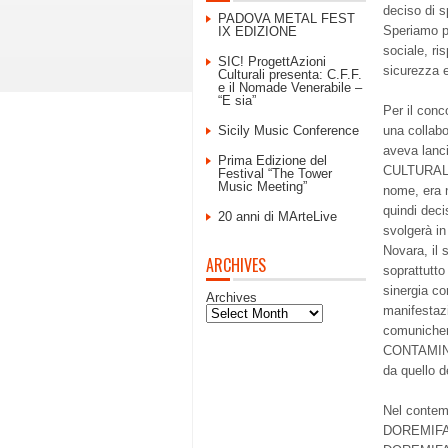
deciso di s
PADOVA METAL FEST
Speriamo pe
IX EDIZIONE
sociale, ri
SIC! ProgettAzioni
sicurezza e 
Culturali presenta: C.F.F.
e il Nomade Venerabile –
“E sia”
Per il conc
Sicily Music Conference
una collab
aveva lanc
Prima Edizione del
CULTURALI 
Festival “The Tower
Music Meeting”
nome, era n
quindi deci
20 anni di MArteLive
svolgerà i
Novara, il 
ARCHIVES
soprattutto
sinergia co
Archives
manifestazi
comuniche
CONTAMINA
da quello 
Nel contem
DOREMIFAS