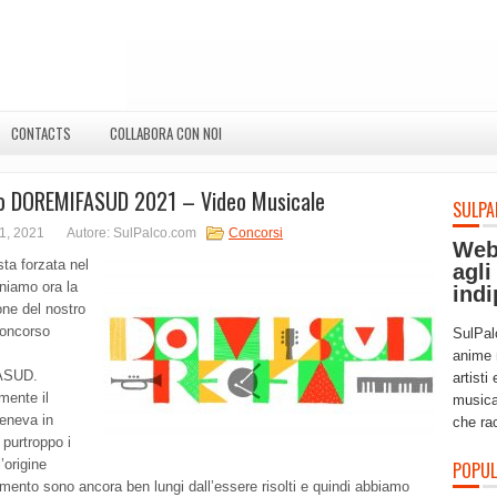
CONTACTS
COLLABORA CON NOI
o DOREMIFASUD 2021 – Video Musicale
SULPA
1, 2021
Autore: SulPalco.com
Concorsi
Web
ta forzata nel
agli
niamo ora la
indi
one del nostro
concorso
SulPal
anime 
ASUD.
artisti
mente il
musica
teneva in
che ra
purtroppo i
’origine
POPUL
amento sono ancora ben lungi dall’essere risolti e quindi abbiamo