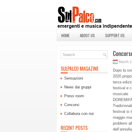
HOME
ABOUT US
SUPPORT US
Concors
March 2
SULPALCO MAGAZINE
Dopo la sos
2020 propo
Sensazioni
terza edizi
News dai gruppi
festival e 
musicale
Press room
DOREMIF
Concorsi
Tradizional
festival si 
Collabora con noi
maggio ma 
problemi all
RECENT POSTS
dell’annull