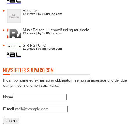
About us
12 views
|
by
SulPalco.com
MusicRaiser – il crowdfunding musicale
12 views
|
by
SulPalco.com
SIR PSYCHO
11 views
|
by
SulPalco.com
NEWSLETTER SULPALCO.COM
Il campo nome ed e-mail sono obbligatori, se non si inserisce uno dei due
campi l`iscrizione non sarà valida
Nome
E-mail