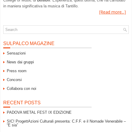
College of Music di
Boston
. Esperienza, quest’ultima, che ha cambiato
in maniera significativa la musica di Tantillo.
[Read more...]
SULPALCO MAGAZINE
Sensazioni
News dai gruppi
Press room
Concorsi
Collabora con noi
RECENT POSTS
PADOVA METAL FEST IX EDIZIONE
SIC! ProgettAzioni Culturali presenta: C.F.F. e il Nomade Venerabile –
“E sia”