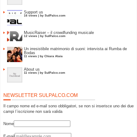
Support us
16 views
|
by
SulPalco.com
MusicRaiser – il crowdfunding musicale
12 views
|
by
SulPalco.com
Un irresistibile matrimonio di suoni: intervista ai Rumba de
Bodas
11 views
|
by
Chiara Alaia
About us
11 views
|
by
SulPalco.com
NEWSLETTER SULPALCO.COM
Il campo nome ed e-mail sono obbligatori, se non si inserisce uno dei due
campi l`iscrizione non sarà valida
Nome
E-mail