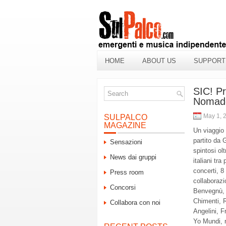
HOME
ABOUT US
SUPPORT
SIC! Pr
Nomade
May 1, 
SULPALCO
MAGAZINE
Un viaggio
partito da 
Sensazioni
spintosi olt
News dai gruppi
italiani
tra
concerti,
8
Press room
collabor
azi
Concorsi
Benvegnù
,
Chimenti, 
Collabora con noi
Angelini,
F
Yo Mund
i,