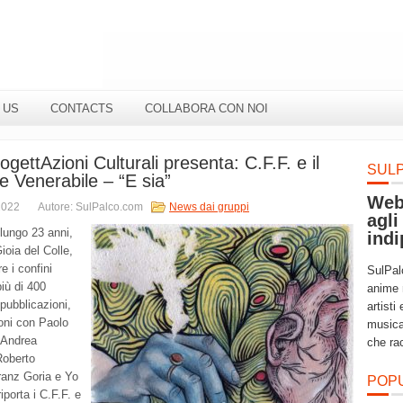
 US
CONTACTS
COLLABORA CON NOI
ogettAzioni Culturali presenta: C.F.F. e il
SUL
 Venerabile – “E sia”
Web
2022
Autore: SulPalco.com
News dai gruppi
agli
 lungo
23
anni,
indi
Gioia del Colle
,
re i confini
SulPal
più di
400
anime 
 pubblicazioni
,
artisti
oni con Paolo
musica
 Andrea
che ra
Roberto
ranz Goria
e Yo
POP
riporta i C.F.F.
e