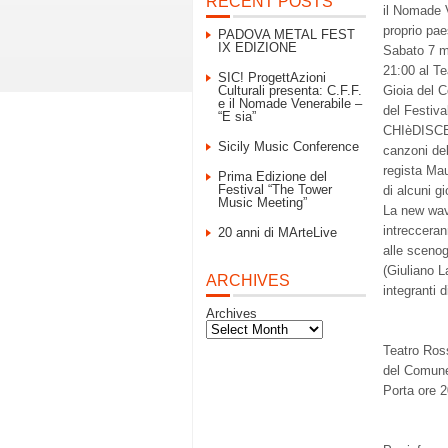
RECENT POSTS
il Nomade 
proprio pae
PADOVA METAL FEST
IX EDIZIONE
Sabato 7 m
21:00 al Te
SIC! ProgettAzioni
Culturali presenta: C.F.F.
Gioia del C
e il Nomade Venerabile –
del Festiv
“E sia”
CHIèDISC
Sicily Music Conference
canzoni
del
regista Mau
Prima Edizione del
Festival “The Tower
di alcuni gi
Music Meeting”
La new wave
intrecceran
20 anni di MArteLive
alle scenog
(Giuliano L
ARCHIVES
integranti 
Archives
Teatro Ross
del Comune
Porta ore 2