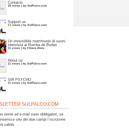
Contacts
39 views
|
by
SulPalco.com
Support us
17 views
|
by
SulPalco.com
Un irresistibile matrimonio di suoni:
intervista ai Rumba de Bodas
11 views
|
by
Chiara Alaia
About us
11 views
|
by
SulPalco.com
SIR PSYCHO
11 views
|
by
SulPalco.com
SLETTER SULPALCO.COM
po nome ed e-mail sono obbligatori, se
inserisce uno dei due campi l`iscrizione
rà valida