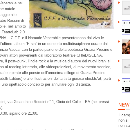
Venerabile
nel
se natale.
aggio alle
atro Rossini di
olle
, nell’ambito
al TeatroLab
2.0
ENA,
i C.F.F. e il Nomade Venerabile
present
eranno
dal vivo le
l
’
ultimo
album
“
E
sia
”
in
un
concerto
multidisciplinare
curato
dal
rizio
Vacca
,
con
la
partecipazione della poetessa Grazia Procino e
ovani attori
provenienti dal laboratorio
teatrale CHIèDISCENA
.
, il post
–
punk
, l
’
indie
rock
e la musica d
’
autore de
i nuovi
brani
si
no al
reading letterario, alle videoproiezioni, al movimento scenico,
rafie ispirate alle poesie
dell
’
om
onima silloge di Grazia Procino
a
dolfi Editore) e alle illustrazioni dell
’
artista
gioiese
elècktrArt
, parti
di uno spettacolo c
oncepito per annullare ogni distanza.
ini, via Gioacchino Rossini n° 1, Gioia del Colle
–
BA
(nei pressi
NEW
).
0:30, sipario ore 21:00.
Il cam
non si 
non sa