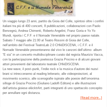
Un viaggio lungo
23
anni, partito da Gioia del Colle
, spintosi oltre i confini
italiani
tra
più di
400
concerti,
8 pubblicazioni
,
collabor
azioni con Paolo
Benvegnù
, Andrea Chimenti, Roberto Angelini,
Franz Goria
e Yo Yo
Mund
i,
riporta i C.F.F.
e il Nomade Venerabile
nel proprio paese natale.
Sabato 7 maggio alle 21:00 al Teatro Rossini di Gioia del Colle
,
nell’ambito del Festival TeatroLab
2.0 CHIèDISCENA,
i C.F.F. e il
Nomade Venerabile
present
eranno
dal vivo le canzoni
dell
’
ultimo
album
“
E
sia
”
in
un
concerto
multidisciplinare
curato
dal
regista Maurizio
Vacca
,
con
la
partecipazione della poetessa Grazia Procino e di alcuni giovani
attori
provenienti dal laboratorio
teatrale CHIèDISCENA
.
La new wave, il post
–
punk
, l
’
indie
rock
e la musica d
’
autore de
i nuovi
brani
si intrecceranno al
reading letterario, alle videoproiezioni, al
movimento scenico, alle scenografie ispirate alle poesie
dell
’
om
onima
silloge di Grazia Procino (Giuliano La
dolfi Editore) e alle illustrazioni
dell
’
artista
gioiese
elècktrArt
, parti integranti di uno spettacolo c
oncepito
per annullare ogni distanza.
[Read more...]