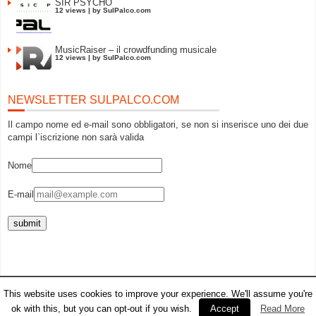
SIR PSYCHO
12 views
|
by
SulPalco.com
MusicRaiser – il crowdfunding musicale
12 views
|
by
SulPalco.com
NEWSLETTER SULPALCO.COM
Il campo nome ed e-mail sono obbligatori, se non si inserisce uno dei due
campi l`iscrizione non sarà valida
Nome
E-mail
© 2026
SulPalco.com
This website uses cookies to improve your experience. We'll assume you're
Powered by
WordPress
| Theme Designed by:
Payment Protection Insurance Policies
|
ok with this, but you can opt-out if you wish.
Accept
Read More
Thanks to
PPI
,
PPI
and
PPI