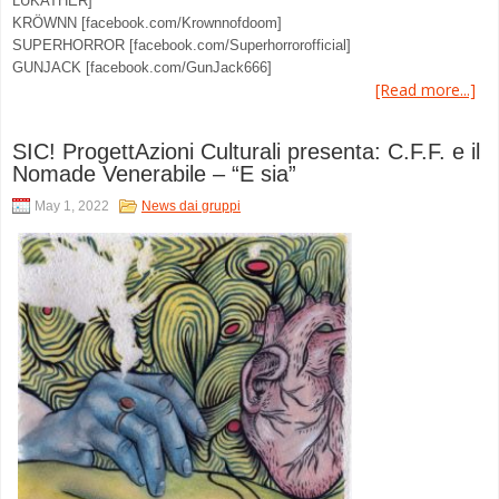
LUKATHER]
KRÖWNN [facebook.com/Krownnofdoom]
SUPERHORROR [facebook.com/Superhorrorofficial]
GUNJACK [facebook.com/GunJack666]
[Read more...]
SIC! ProgettAzioni Culturali presenta: C.F.F. e il
Nomade Venerabile – “E sia”
May 1, 2022
News dai gruppi