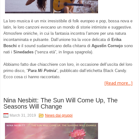
La loro musica è un mix irresistibile di folk europeo e pop, bossa nova e
latin, le loro canzoni evocano un mondo di storie intimiste e suggestive.
Atmosfere oniriche, in cui la fantasia incontra l’amore per una natura
incontaminata e pulsante. Dall’unione tra la voce delicata di
Erika
Boschi
e il sound sudamericano della chitarra di
Agustìn Cornejo
sono
nati i
Sinedades
(“senza età”, in lingua spagnola).
Abbiamo fatto due chiacchiere con loro, in occasione dell’uscita del loro
primo disco, “
Para Mi Potnia
“, pubblicato dall’etichetta Black Candy.
Ecco cosa ci hanno raccontato.
[Read more...]
Nina Nesbitt: The Sun Will Come Up, The
Seasons Will Change
March 31, 2019
News dai gruppi