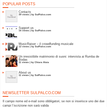
POPULAR POSTS
Contacts
39 views
|
by
SulPalco.com
Support us
16 views
|
by
SulPalco.com
MusicRaiser – il crowdfunding musicale
12 views
|
by
SulPalco.com
Un irresistibile matrimonio di suoni: intervista ai Rumba de
Bodas
11 views
|
by
Chiara Alaia
About us
11 views
|
by
SulPalco.com
NEWSLETTER SULPALCO.COM
Il campo nome ed e-mail sono obbligatori, se non si inserisce uno dei due
campi l`iscrizione non sarà valida