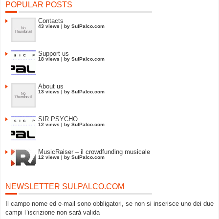
POPULAR POSTS
Contacts
43 views
|
by
SulPalco.com
Support us
18 views
|
by
SulPalco.com
About us
13 views
|
by
SulPalco.com
SIR PSYCHO
12 views
|
by
SulPalco.com
MusicRaiser – il crowdfunding musicale
12 views
|
by
SulPalco.com
NEWSLETTER SULPALCO.COM
Il campo nome ed e-mail sono obbligatori, se non si inserisce uno dei due
campi l`iscrizione non sarà valida