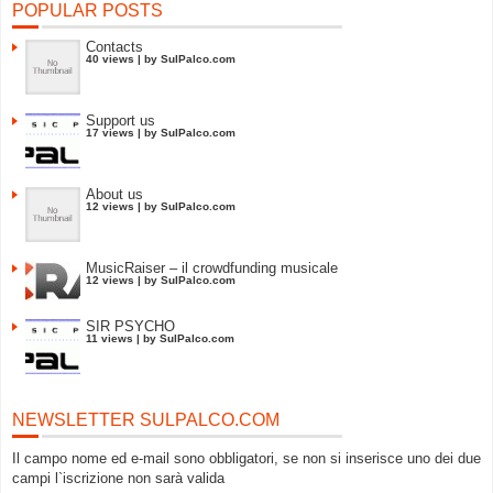
POPULAR POSTS
Contacts
40 views
|
by
SulPalco.com
Support us
17 views
|
by
SulPalco.com
About us
12 views
|
by
SulPalco.com
MusicRaiser – il crowdfunding musicale
12 views
|
by
SulPalco.com
SIR PSYCHO
11 views
|
by
SulPalco.com
NEWSLETTER SULPALCO.COM
Il campo nome ed e-mail sono obbligatori, se non si inserisce uno dei due
campi l`iscrizione non sarà valida