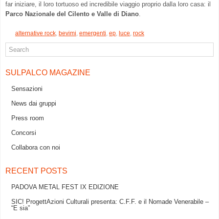
far iniziare, il loro tortuoso ed incredibile viaggio proprio dalla loro casa: il
Parco Nazionale del Cilento e Valle di Diano
.
alternative rock
,
bevimi
,
emergenti
,
ep
,
luce
,
rock
SULPALCO MAGAZINE
Sensazioni
News dai gruppi
Press room
Concorsi
Collabora con noi
RECENT POSTS
PADOVA METAL FEST IX EDIZIONE
SIC! ProgettAzioni Culturali presenta: C.F.F. e il Nomade Venerabile –
“E sia”