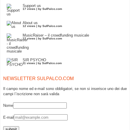
Support us
17 views
|
by
SulPalco.com
About us
12 views
|
by
SulPalco.com
MusicRaiser – il crowdfunding musicale
12 views
|
by
SulPalco.com
SIR PSYCHO
11 views
|
by
SulPalco.com
NEWSLETTER SULPALCO.COM
Il campo nome ed e-mail sono obbligatori, se non si inserisce uno dei due
campi l`iscrizione non sarà valida
Nome
E-mail