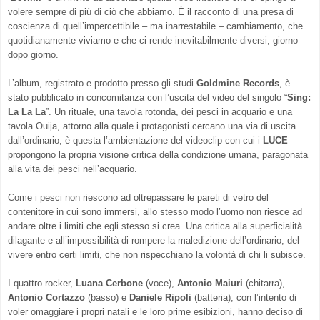
volere sempre di più di ciò che abbiamo. È il racconto di una presa di
coscienza di quell’impercettibile – ma inarrestabile – cambiamento, che
quotidianamente viviamo e che ci rende inevitabilmente diversi, giorno
dopo giorno.
L’album, registrato e prodotto presso gli studi
Goldmine Records
, è
stato pubblicato in concomitanza con l’uscita del video del singolo “
Sing:
La La La
”. Un rituale, una tavola rotonda, dei pesci in acquario e una
tavola Ouija, attorno alla quale i protagonisti cercano una via di uscita
dall’ordinario, è questa l’ambientazione del videoclip con cui i
LUCE
propongono la propria visione critica della condizione umana, paragonata
alla vita dei pesci nell’acquario.
Come i pesci non riescono ad oltrepassare le pareti di vetro del
contenitore in cui sono immersi, allo stesso modo l’uomo non riesce ad
andare oltre i limiti che egli stesso si crea. Una critica alla superficialità
dilagante e all’impossibilità di rompere la maledizione dell’ordinario, del
vivere entro certi limiti, che non rispecchiano la volontà di chi li subisce.
I quattro rocker,
Luana Cerbone
(voce),
Antonio Maiuri
(chitarra),
Antonio Cortazzo
(basso) e
Daniele Ripoli
(batteria), con l’intento di
voler omaggiare i propri natali e le loro prime esibizioni, hanno deciso di